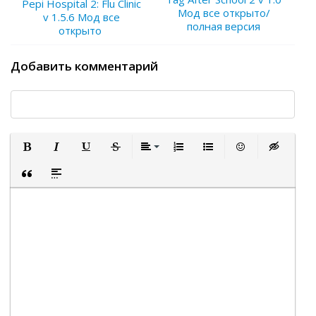
Pepi Hospital 2: Flu Clinic
Мод все открыто/
v 1.5.6 Мод все
полная версия
открыто
Добавить комментарий
Полужирный
Курсив
Подчеркнутый
Зачеркнутый
Выравнивание
Нумерованный список
Маркированный список
Вставить смайли
Вставка ск
Вставка цитаты
Вставка спойлера