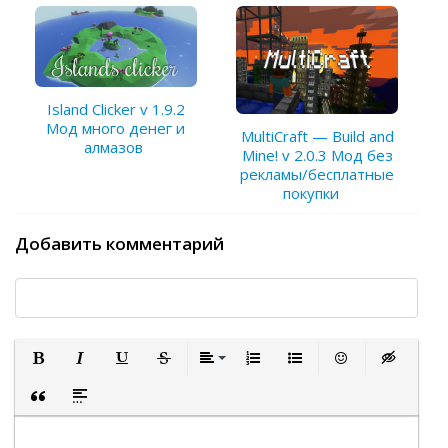
Island Clicker v 1.9.2
Мод много денег и
MultiCraft — Build and
алмазов
Mine! v 2.0.3 Мод без
рекламы/бесплатные
покупки
Добавить комментарий
Полужирный
Курсив
Подчеркнутый
Зачеркнутый
Выравнивание
Нумерованный список
Маркированный список
Вставить смайли
Вставка ск
Вставка цитаты
Вставка спойлера