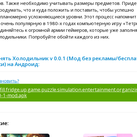
ов. Также необходимо учитывать размеры предметов. Приде
родумать, что и куда положить и поставить, чтобы успешно
 планомерно усложняющиеся уровни. Этот процесс напомнит
 очень популярную в 1980-х годах компьютерную игру «Тетр
диняйтесь к огромной армии геймеров, которые уже заполн
олодильники. Попробуйте обойти каждого из них.
нять Холодильник v 0.0.1 (Мод без рекламы/беспл
и) на Андроид:
ановить?
fill.fridge.up.game.puzzle.simulation.entertainment.organizi
0-1-mod.apk
ие: