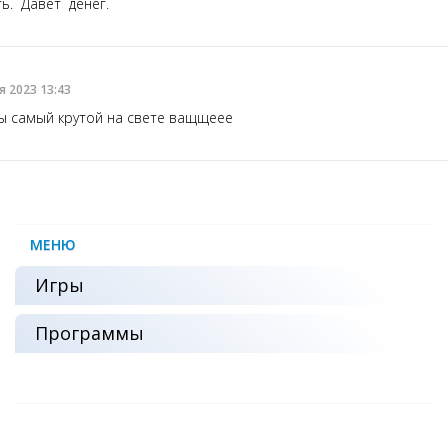
ть. Давет денег.
м
я 2023 13:43
ы самый крутой на свете ващщеее
МЕНЮ
Игры
Программы