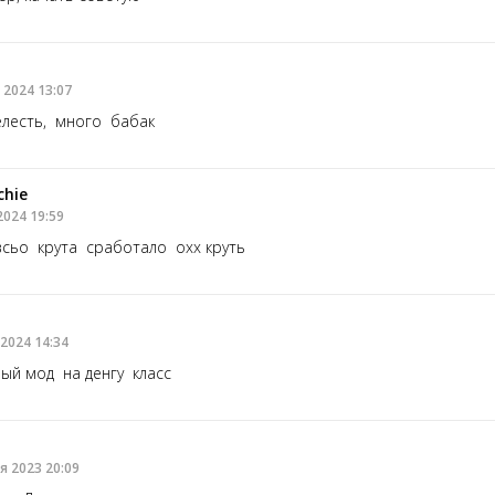
 2024 13:07
лесть, много бабак
chie
2024 19:59
всьо крута сработало охх круть
2024 14:34
ый мод на денгу класс
я 2023 20:09