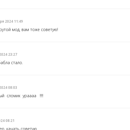
ря 2024 11:49
рутой мод, вам тоже советую!
2024 23:27
абла стало.
2024 08:03
й сломик ураааа !!!!
024 08:21
ер, качать советую