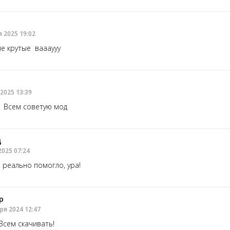
я 2025 19:02
е крутые ваааууу
2025 13:39
. Всем советую мод
ц
2025 07:24
е реально помогло, ура!
р
ря 2024 12:47
 Всем скачивать!