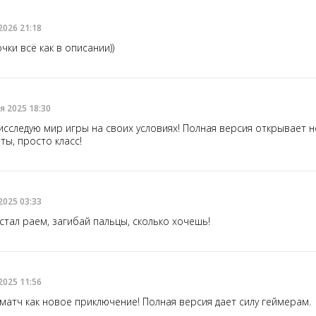
2026 21:18
чки всё как в описании))
я 2025 18:30
исследую мир игры на своих условиях! Полная версия открывает 
ты, просто класс!
2025 03:33
стал раем, загибай пальцы, сколько хочешь!
2025 11:56
матч как новое приключение! Полная версия дает силу геймерам.