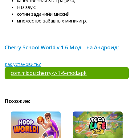
качественная 3D-графика;
HD звук;
сотни заданийи миссий;
множество забавных мини-игр.
Cherry School World v 1.6 Мод на Андроид:
Как установить?
com.midou.cherry-v-1-6-mod.apk
Похожие: