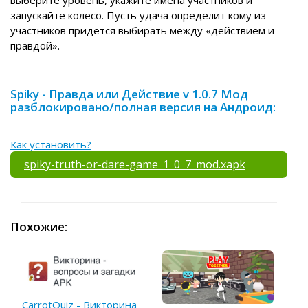
запускайте колесо. Пусть удача определит кому из
участников придется выбирать между «действием и
правдой».
Spiky - Правда или Действие v 1.0.7 Мод
разблокировано/полная версия на Андроид:
Как установить?
spiky-truth-or-dare-game_1_0_7_mod.xapk
Похожие:
CarrotQuiz - Викторина