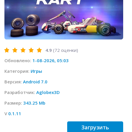
4.9
(
72
оценки)
Обновлено:
1-08-2026, 05:03
Категория:
Игры
Версия:
Android 7.0
Разработчик:
Aglobex3D
Размер:
343.25 Mb
V
0.1.11
Загрузить