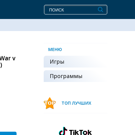
МЕНЮ
War v
Игры
ю)
Программы
ТОП ЛУЧШИХ