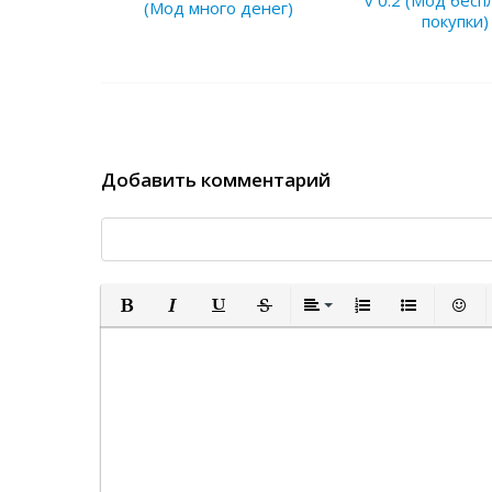
v 0.2 (Мод бес
(Мод много денег)
покупки)
Добавить комментарий
Полужирный
Курсив
Подчеркнутый
Зачеркнутый
Выравнивание
Нумерованный спи
Маркированн
Встав