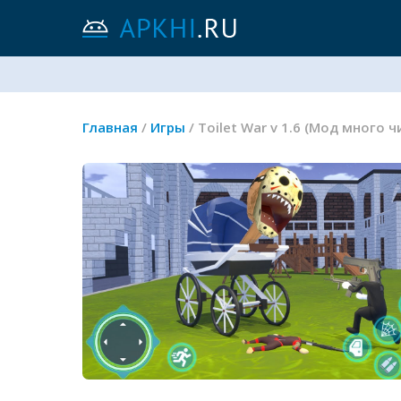
Главная
/
Игры
/ Toilet War v 1.6 (Мод много