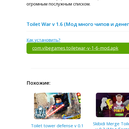
огромным послужным списком.
Toilet War v 1.6 (Мод много чипов и ден
Как установить?
com.vibegames.toiletwar-v-1-6-mod.apk
Похожие:
Skibidi Merge Toil
Toilet tower defense v 0.1