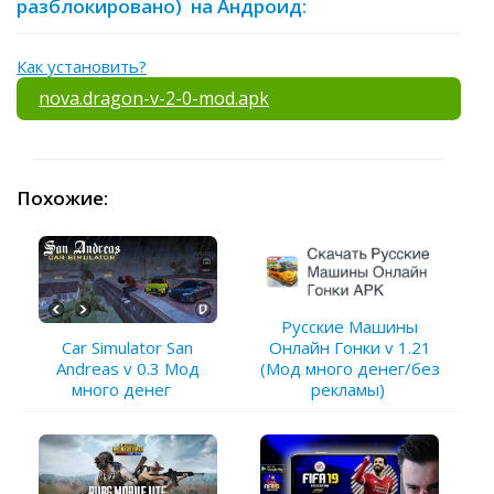
разблокировано) на Андроид:
Как установить?
nova.dragon-v-2-0-mod.apk
Похожие:
Русские Машины
Car Simulator San
Онлайн Гонки v 1.21
Andreas v 0.3 Мод
(Мод много денег/без
много денег
рекламы)