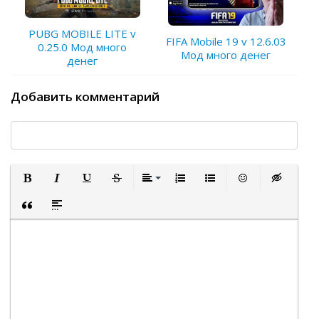
PUBG MOBILE LITE v
FIFA Mobile 19 v 12.6.03
0.25.0 Мод много
Мод много денег
денег
Добавить комментарий
Полужирный
Курсив
Подчеркнутый
Зачеркнутый
Выравнивание
Нумерованный список
Маркированный список
Вставить смайли
Вставка ск
Вставка цитаты
Вставка спойлера