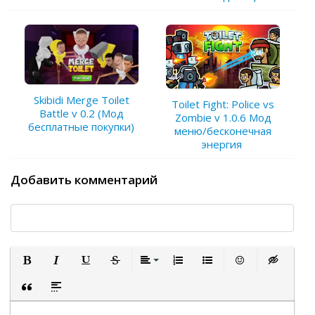
Skibidi Merge Toilet
Toilet Fight: Police vs
Battle v 0.2 (Мод
Zombie v 1.0.6 Мод
бесплатные покупки)
меню/бесконечная
энергия
Добавить комментарий
Полужирный
Курсив
Подчеркнутый
Зачеркнутый
Выравнивание
Нумерованный список
Маркированный список
Вставить смайли
Вставка ск
Вставка цитаты
Вставка спойлера