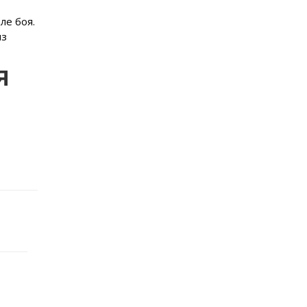
ле боя.
из
я