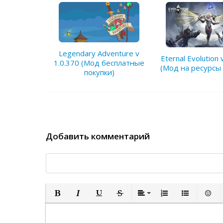
Legendary Adventure v
Eternal Evolution 
1.0.370 (Мод бесплатные
(Мод на ресурсы
покупки)
Добавить комментарий
Полужирный
Курсив
Подчеркнутый
Зачеркнутый
Выравнивание
Нумерованный спи
Маркированн
Встав