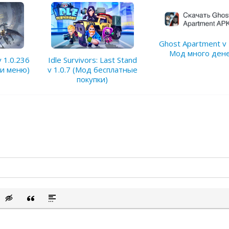
Ghost Apartment v 
Мод много ден
v 1.0.236
Idle Survivors: Last Stand
 и меню)
v 1.0.7 (Мод бесплатные
покупки)
сок
ый список
ить смайлик
Вставка скрытого текста
Вставка цитаты
Вставка спойлера