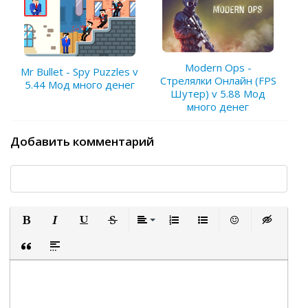
Modern Ops -
Mr Bullet - Spy Puzzles v
Стрелялки Онлайн (FPS
5.44 Мод много денег
Шутер) v 5.88 Мод
много денег
Добавить комментарий
Полужирный
Курсив
Подчеркнутый
Зачеркнутый
Выравнивание
Нумерованный список
Маркированный список
Вставить смайли
Вставка ск
Вставка цитаты
Вставка спойлера