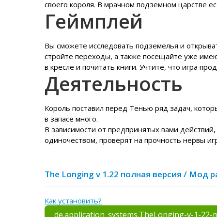
своего короля. В мрачном подземном царстве ест
Геймплей
Вы сможете исследовать подземелья и открыва
стройте переходы, а также посещайте уже име
в кресле и почитать книги. Учтите, что игра пр
Деятельность
Король поставил перед Тенью ряд задач, котор
в запасе много.
В зависимости от предпринятых вами действий, 
одиночеством, проверят на прочность нервы игр
The Longing v 1.22 полная версия / Мод
Как установить?
de.application_systems.TheLonging-v-1-22-