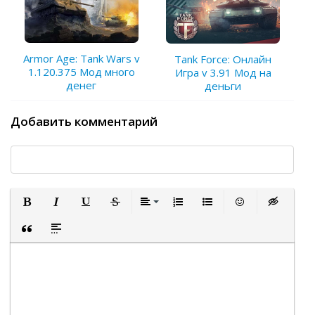
Armor Age: Tank Wars v
Tank Force: Онлайн
1.120.375 Мод много
Игра v 3.91 Мод на
денег
деньги
Добавить комментарий
Полужирный
Курсив
Подчеркнутый
Зачеркнутый
Выравнивание
Нумерованный список
Маркированный список
Вставить смайли
Вставка ск
Вставка цитаты
Вставка спойлера