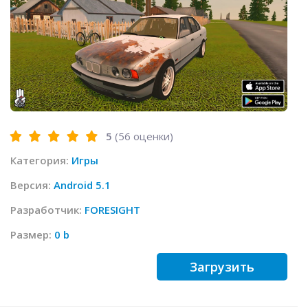
5
(
56
оценки)
Категория:
Игры
Версия:
Android 5.1
Разработчик:
FORESIGHT
Размер:
0 b
Загрузить