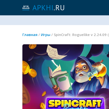
Главная
/
Игры
/ SpinCraft: Roguelike v 2.24