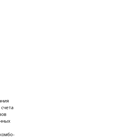
ания
 счета
зов
ечных
комбо-