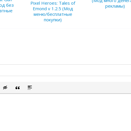
(Мод много денег
Pixel Heroes: Tales of
Мод без
рекламы)
Emond v 1.2.5 (Мод
латные
меню/бесплатные
покупки)
сок
ый список
ить смайлик
Вставка скрытого текста
Вставка цитаты
Вставка спойлера