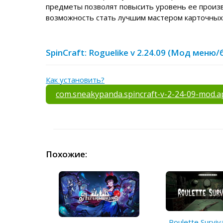
предметы позволят повысить уровень ее произ
возможность стать лучшим мастером карточных
SpinCraft: Roguelike v 2.24.09 (Мод мен
Как установить?
com.sneakypanda.spincraft-v-2-24-09-mod.a
Похожие:
Roulette Surviv