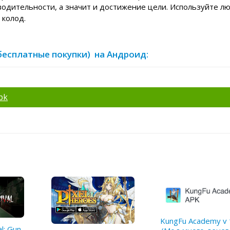
водительности, а значит и достижение цели. Используйте л
 колод.
ю/бесплатные покупки) на Андроид:
pk
KungFu Academy v 
al: Gun