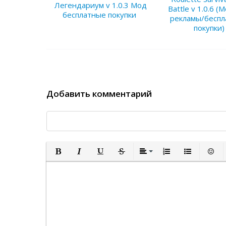
Легендариум v 1.0.3 Мод
Battle v 1.0.6 (
бесплатные покупки
рекламы/бесп
покупки)
Добавить комментарий
Полужирный
Курсив
Подчеркнутый
Зачеркнутый
Выравнивание
Нумерованный спи
Маркированн
Встав