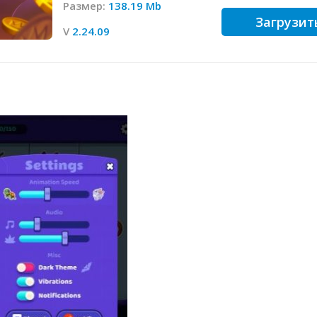
Размер:
138.19 Mb
Загрузит
V
2.24.09