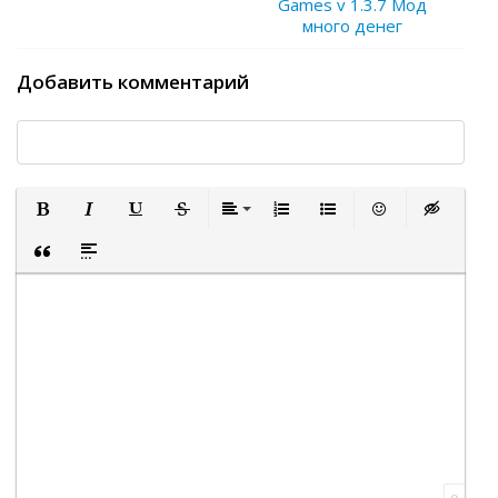
Games v 1.3.7 Мод
много денег
Добавить комментарий
Полужирный
Курсив
Подчеркнутый
Зачеркнутый
Выравнивание
Нумерованный список
Маркированный список
Вставить смайли
Вставка ск
Вставка цитаты
Вставка спойлера