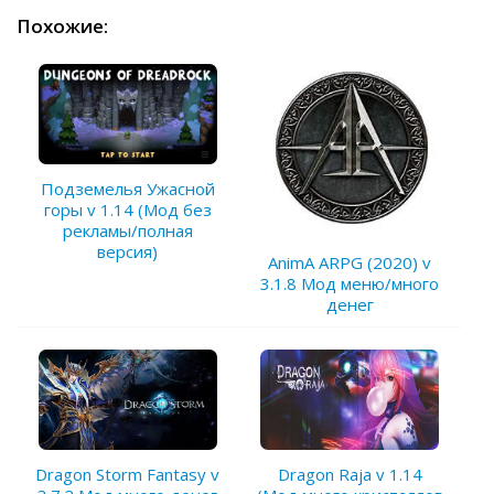
Похожие:
Подземелья Ужасной
горы v 1.14 (Мод без
рекламы/полная
версия)
AnimA ARPG (2020) v
3.1.8 Мод меню/много
денег
Dragon Storm Fantasy v
Dragon Raja v 1.14