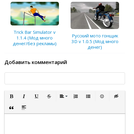
Trick Bar Simulator v
Русский мото гонщик
1.1.4 (Мод много
3D v 1.0.5 (Мод много
денег/без рекламы)
денег)
Добавить комментарий
Полужирный
Курсив
Подчеркнутый
Зачеркнутый
Выравнивание
Нумерованный список
Маркированный список
Вставить смайли
Вставка ск
Вставка цитаты
Вставка спойлера