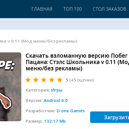
ГЛАВНАЯ
ТОП 100
СТОЛ ЗАКАЗОВ
ика v 0.11 (Мод меню/без рекламы)
Скачать взломанную версию Побег
Пацана: Стэлс Школьника v 0.11 (Мо
меню/без рекламы)
5
(
45
оценки)
Категория:
Игры
Версия:
Android 6.0
Разработчик:
D one Games
Загрузит
Размер:
132.17 Mb