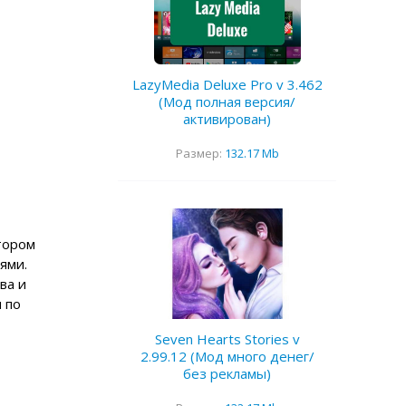
LazyMedia Deluxe Pro v 3.462
(Мод полная версия/
активирован)
Размер:
132.17 Mb
отором
ями.
ва и
 по
Seven Hearts Stories v
2.99.12 (Мод много денег/
без рекламы)