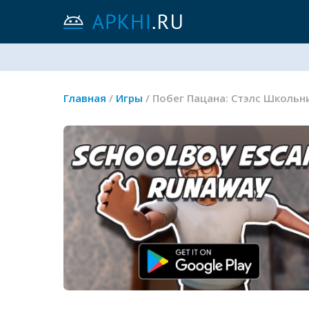
Главная
/
Игры
/ Побег Пацана: Стэлс Школьн