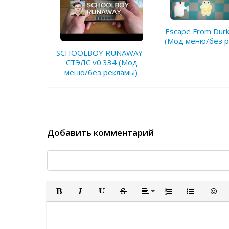
Escape From Durka
(Мод меню/без р
SCHOOLBOY RUNAWAY -
СТЭЛС v0.334 (Мод
меню/без рекламы)
Добавить комментарий
Полужирный
Курсив
Подчеркнутый
Зачеркнутый
Выравнивание
Нумерованный спи
Маркированн
Встав