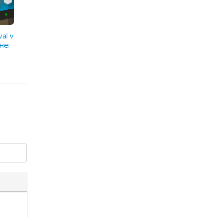
val v
нег