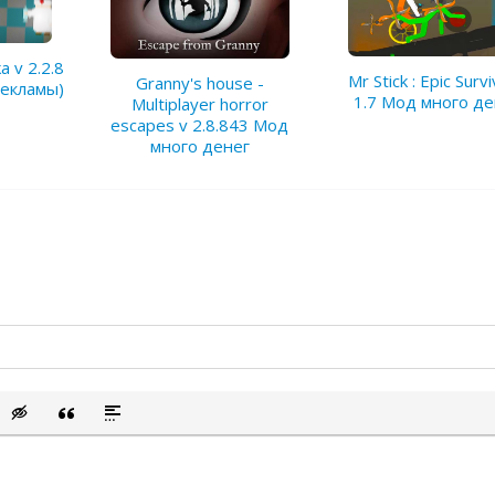
 v 2.2.8
Mr Stick : Epic Survi
Granny's house -
екламы)
1.7 Мод много де
Multiplayer horror
escapes v 2.8.843 Мод
много денег
сок
ый список
ить смайлик
Вставка скрытого текста
Вставка цитаты
Вставка спойлера