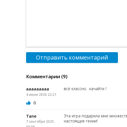
Отправить комментарий
Комментарии (9)
всё классно. качайти !
ааааааааа
4 июня 2026 22:21
0
Эта игра подарила мне множест
Tane
настоящие гении!
7 сентября 2025
03:09