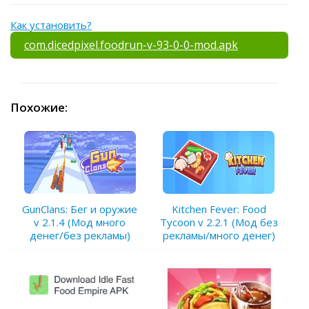
Как установить?
com.dicedpixel.foodrun-v-93-0-0-mod.apk
Похожие:
GunClans: Бег и оружие
Kitchen Fever: Food
v 2.1.4 (Мод много
Tycoon v 2.2.1 (Мод без
денег/без рекламы)
рекламы/много денег)