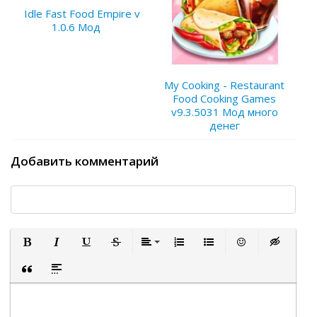
Idle Fast Food Empire v
1.0.6 Мод
My Cooking - Restaurant
Food Cooking Games
v9.3.5031 Мод много
денег
Добавить комментарий
Полужирный
Курсив
Подчеркнутый
Зачеркнутый
Выравнивание
Нумерованный список
Маркированный список
Вставить смайли
Вставка ск
Вставка цитаты
Вставка спойлера