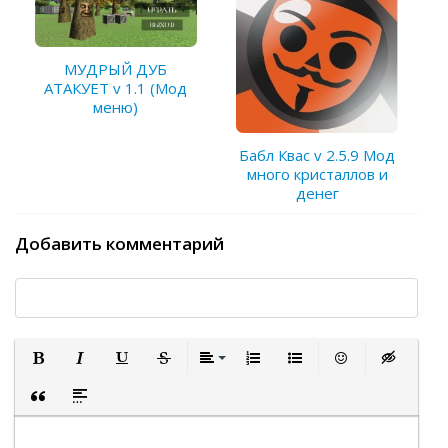
МУДРЫЙ ДУБ
АТАКУЕТ v 1.1 (Мод
меню)
Бабл Квас v 2.5.9 Мод
много кристаллов и
денег
Добавить комментарий
Полужирный
Курсив
Подчеркнутый
Зачеркнутый
Выравнивание
Нумерованный список
Маркированный список
Вставить смайли
Вставка ск
Вставка цитаты
Вставка спойлера