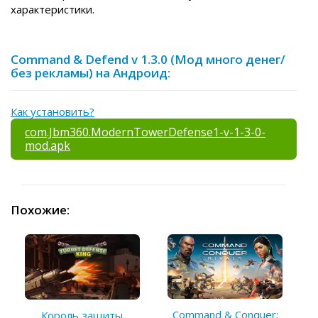
характеристики.
Command & Defend v 1.3.0 (Мод много денег/
без рекламы) на Андроид:
Как установить?
com.Jbm360.ModernTowerDefense1-v-1-3-0-
mod.apk
Похожие:
Command & Conquer:
Король защиты