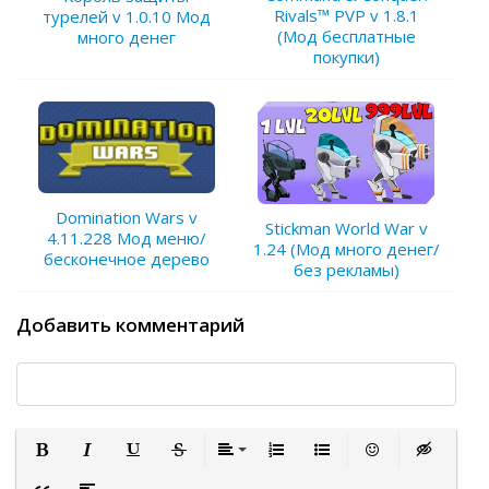
Rivals™ PVP v 1.8.1
турелей v 1.0.10 Мод
(Мод бесплатные
много денег
покупки)
Domination Wars v
Stickman World War v
4.11.228 Мод меню/
1.24 (Мод много денег/
бесконечное дерево
без рекламы)
Добавить комментарий
Полужирный
Курсив
Подчеркнутый
Зачеркнутый
Выравнивание
Нумерованный список
Маркированный список
Вставить смайли
Вставка ск