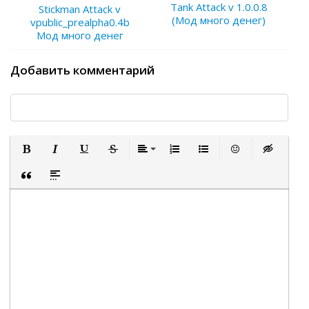
Tank Attack v 1.0.0.8
Stickman Attack v
(Мод много денег)
vpublic_prealpha0.4b
Мод много денег
Добавить комментарий
Полужирный
Курсив
Подчеркнутый
Зачеркнутый
Выравнивание
Нумерованный список
Маркированный список
Вставить смайли
Вставка ск
Вставка цитаты
Вставка спойлера