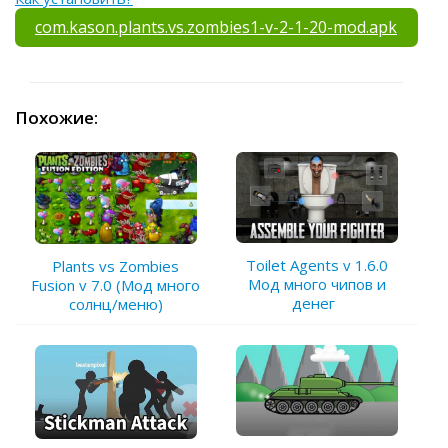
com.kason.plants.vs.zombies1-v-2-1-20-mod.apk
Похожие:
Toilet Agents v 1.6.0
Plants vs Zombies
Мод много чипов и
Fusion v 7.0 (Мод много
денег
солнц/меню)