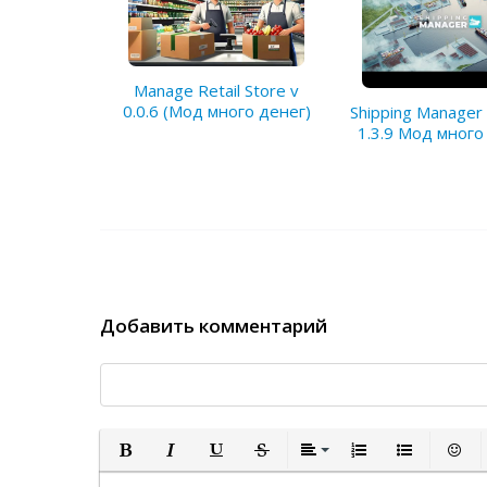
Manage Retail Store v
0.0.6 (Мод много денег)
Shipping Manager 
1.3.9 Мод мног
Добавить комментарий
Полужирный
Курсив
Подчеркнутый
Зачеркнутый
Выравнивание
Нумерованный спи
Маркированн
Встав