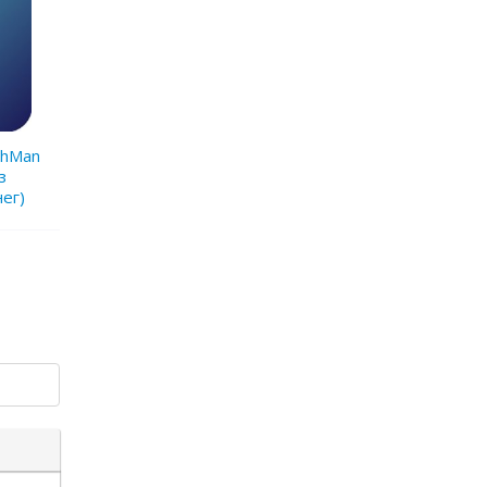
chMan
з
енег)