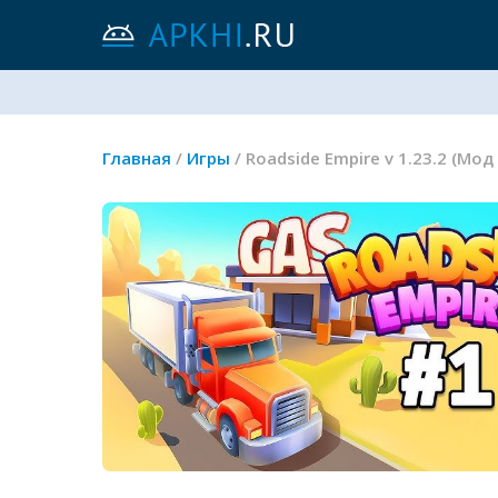
Главная
/
Игры
/ Roadside Empire v 1.23.2 (М