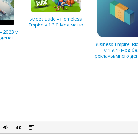
Street Dude - Homeless
Empire v 1.3.0 Мод меню
- 2023 v
о денег
Business Empire: Ri
v 1.9.4 (Мод бе
рекламы/много д
сок
ый список
ить смайлик
Вставка скрытого текста
Вставка цитаты
Вставка спойлера