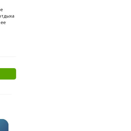
не
 отдыха
 ее