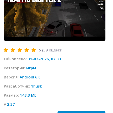
5
(
39
оценки)
Обновлено:
31-07-2026, 07:33
Категория:
Игры
Версия:
Android 6.0
Разработчик:
1husk
Размер:
143.3 Mb
V
2.37