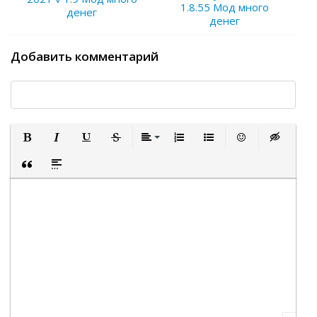
1.8.55 Мод много
денег
денег
Добавить комментарий
Полужирный
Курсив
Подчеркнутый
Зачеркнутый
Выравнивание
Нумерованный список
Маркированный список
Вставить смайли
Вставка ск
Вставка цитаты
Вставка спойлера