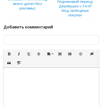
Ледниковый период:
много денег/без
Деревушка v 3.6.0f
рекламы)
Мод свободные
покупки
Добавить комментарий
Полужирный
Курсив
Подчеркнутый
Зачеркнутый
Выравнивание
Нумерованный список
Маркированный список
Вставить смайли
Вставка ск
Вставка цитаты
Вставка спойлера