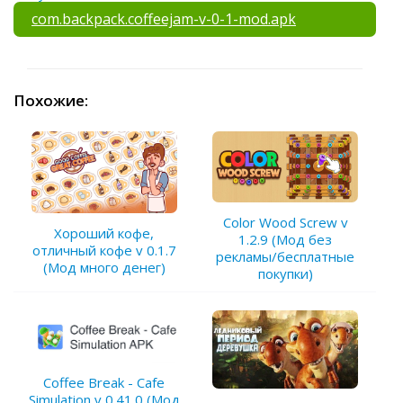
com.backpack.coffeejam-v-0-1-mod.apk
Похожие:
Color Wood Screw v
Хороший кофе,
1.2.9 (Мод без
отличный кофе v 0.1.7
рекламы/бесплатные
(Мод много денег)
покупки)
Coffee Break - Cafe
Simulation v 0.41.0 (Мод