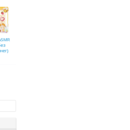
 ASMR
без
нег)