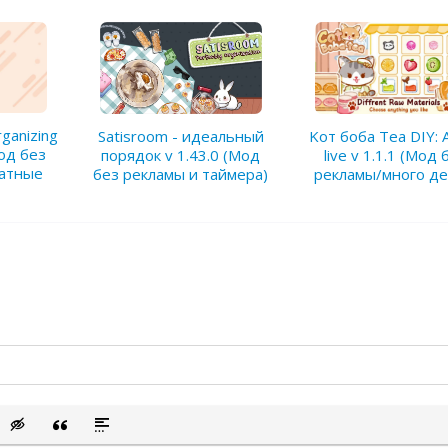
ganizing
Satisroom - идеальный
Kот боба Tea DIY:
Мод без
порядок v 1.43.0 (Мод
live v 1.1.1 (Мод 
латные
без рекламы и таймера)
рекламы/много де