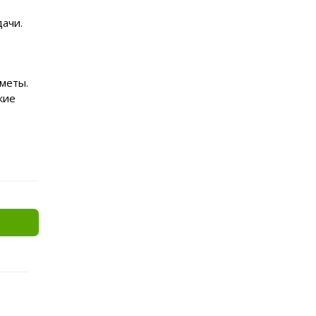
ачи.
меты.
кие