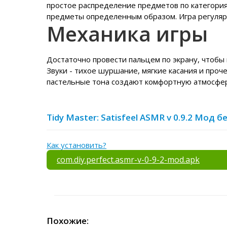
простое распределение предметов по категори
предметы определенным образом. Игра регулярн
Механика игры
Достаточно провести пальцем по экрану, чтобы
Звуки - тихое шуршание, мягкие касания и проч
пастельные тона создают комфортную атмосфер
Tidy Master: Satisfeel ASMR v 0.9.2 Мод
Как установить?
com.diy.perfect.asmr-v-0-9-2-mod.apk
Похожие: