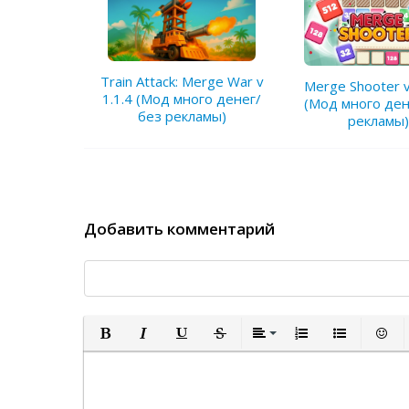
Train Attack: Merge War v
Merge Shooter v
1.1.4 (Мод много денег/
(Мод много ден
без рекламы)
рекламы)
Добавить комментарий
Полужирный
Курсив
Подчеркнутый
Зачеркнутый
Выравнивание
Нумерованный спи
Маркированн
Встав