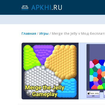
Главная
/
Игры
/ Merge the Jelly v Мод беспла