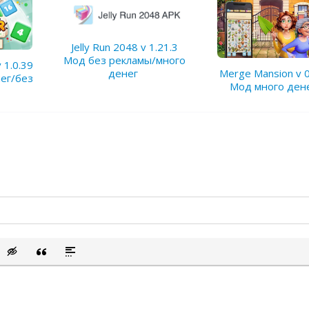
Jelly Run 2048 v 1.21.3
Мод без рекламы/много
 1.0.39
Merge Mansion v 0
денег
ег/без
Мод много ден
сок
ый список
ить смайлик
Вставка скрытого текста
Вставка цитаты
Вставка спойлера