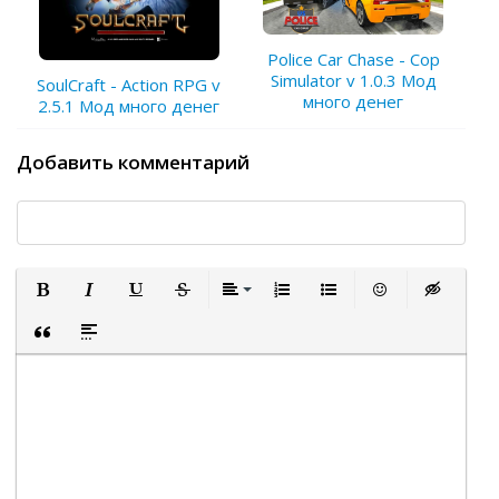
Police Car Chase - Cop
Simulator v 1.0.3 Мод
SoulCraft - Action RPG v
много денег
2.5.1 Мод много денег
Добавить комментарий
Полужирный
Курсив
Подчеркнутый
Зачеркнутый
Выравнивание
Нумерованный список
Маркированный список
Вставить смайли
Вставка ск
Вставка цитаты
Вставка спойлера