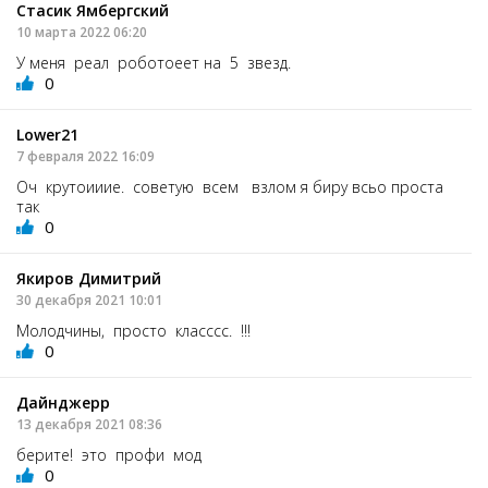
Стасик Ямбергский
10 марта 2022 06:20
У меня реал роботоеет на 5 звезд.
0
Lower21
7 февраля 2022 16:09
Оч крутоииие. советую всем взлом я биру всьо проста
так
0
Якиров Димитрий
30 декабря 2021 10:01
Молодчины, просто класссс. !!!
0
Дайнджерр
13 декабря 2021 08:36
берите! это профи мод
0