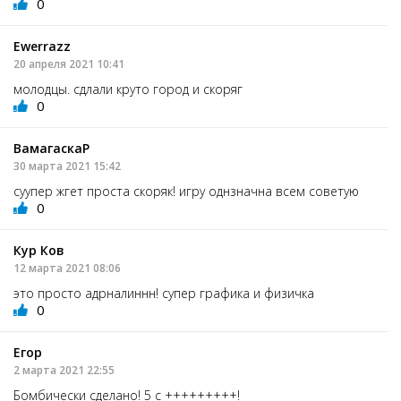
0
Ewerrazz
20 апреля 2021 10:41
молодцы. сдлали круто город и скоряг
0
ВамагаскаР
30 марта 2021 15:42
суупер жгет проста скоряк! игру однзначна всем советую
0
Кур Ков
12 марта 2021 08:06
это просто адрналиннн! супер графика и физичка
0
Егор
2 марта 2021 22:55
Бомбически сделано! 5 с +++++++++!