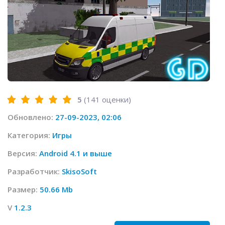
5
(
141
оценки)
Обновлено:
27-09-2023, 02:06
Категория:
Игры
Версия:
Android 4.1 и выше
Разработчик:
SkisoSoft
Размер:
50.66 Mb
V
1.2.3