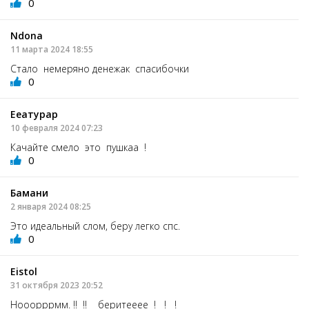
0
Ndona
11 марта 2024 18:55
Стало немеряно денежак спасибочки
0
Ееатурар
10 февраля 2024 07:23
Качайте смело это пушкаа !
0
Бамани
2 января 2024 08:25
Это идеальный слом, беру легко спс.
0
Eistol
31 октября 2023 20:52
Нооорррмм. !! !! беритееее ! ! !