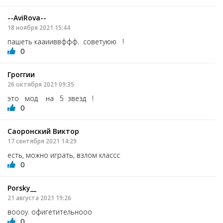
--AviRova--
18 ноября 2021 15:44
пашеть кааииввффф. советуюю !
0
Гроггии
26 октября 2021 09:35
это мод на 5 звезд !
0
Саоронский Виктор
17 сентября 2021 14:29
есть, можно играть, взлом классс
0
Porsky__
21 августа 2021 19:26
воооу. офигетительнооо
0