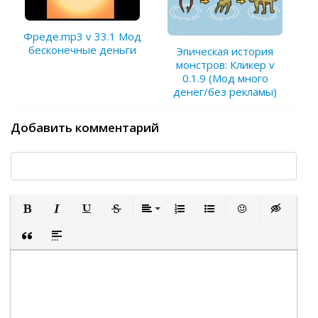
Фреде.mp3 v 33.1 Мод
бесконечные деньги
Эпическая история
монстров: Кликер v
0.1.9 (Мод много
денег/без рекламы)
Добавить комментарий
Полужирный
Курсив
Подчеркнутый
Зачеркнутый
Выравнивание
Нумерованный список
Маркированный список
Вставить смайли
Вставка ск
Вставка цитаты
Вставка спойлера