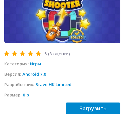
5
(
3
оценки)
Категория:
Игры
Версия:
Android 7.0
Разработчик:
Brave HK Limited
Размер:
0 b
Загрузить