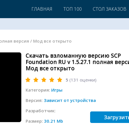
ГЛАВНАЯ
ТОП 100
СТОЛ ЗАКАЗОВ
 полная версия / Мод все открыто
Скачать взломанную версию SCP
Foundation RU v 1.5.27.1 полная верс
Мод все открыто
5
(
131
оценки)
Категория:
Игры
Версия:
Зависит от устройства
Разработчик:
Загрузит
Размер:
30.21 Mb