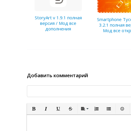
StoryArt v 1.9.1 полная
Smartphone Tyc
версия / Мод все
3.2.1 полная ве
дополнения
Мод все отк
Добавить комментарий
Полужирный
Курсив
Подчеркнутый
Зачеркнутый
Выравнивание
Нумерованный спи
Маркированн
Встав