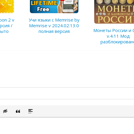
oon 2 v
Учи языки с Memrise by
рсия /
Memrise v 2024.02.13.0
Монеты России и 
рыто
полная версия
v.4.11 Мод
разблокирован
сок
ый список
ить смайлик
Вставка скрытого текста
Вставка цитаты
Вставка спойлера