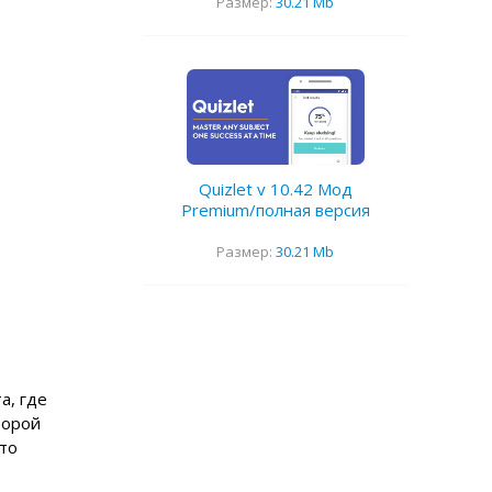
Размер:
30.21 Mb
Quizlet v 10.42 Мод
Premium/полная версия
Размер:
30.21 Mb
а, где
торой
то