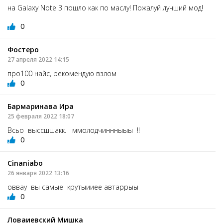
на Galaxy Note 3 пошло как по маслу! Пожалуй лучший мод!
0
Фостеро
27 апреля 2022 14:15
про100 найс, рекомендую взлом
0
Бармаринава Ира
25 февраля 2022 18:07
Всьо выссшшакк. ммолодчиннныыы !!
0
Cinaniabо
26 января 2022 13:16
оввау вы самые крутыииее автаррыы
0
Ловаиевский Мишка