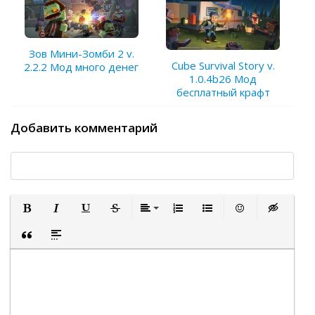
Зов Мини-Зомби 2 v.
Cube Survival Story v.
2.2.2 Мод много денег
1.0.4b26 Мод
бесплатный крафт
Добавить комментарий
Полужирный
Курсив
Подчеркнутый
Зачеркнутый
Выравнивание
Нумерованный список
Маркированный список
Вставить смайли
Вставка ск
Вставка цитаты
Вставка спойлера