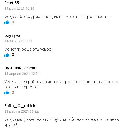
Feiei 55
19 мая 2021 10:20
мод сработал, риально дадены монеты и просчнасть !
0
ozyzyvа
3 мая 2021 09:20
монетги решають усьоо
0
ЛуЧшИй_ИгРоК
15 апреля 2021 12:51
У меня все сработало легко и просто! развиваться просто
очень интересно
0
FaRa__O__n41ck
28 марта 2021 06:22
мод искал давно на эту игру. спасибо вам за взлом, - очень
круто !