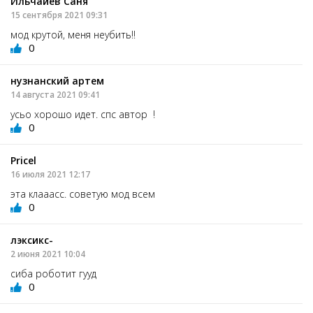
Ильчаиев Саня
15 сентября 2021 09:31
мод крутой, меня неубить!!
0
нузнанский артем
14 августа 2021 09:41
усьо хорошо идет. спс автор !
0
Pricеl
16 июля 2021 12:17
эта клааасс. советую мод всем
0
лэксикс-
2 июня 2021 10:04
сиба роботит гууд
0