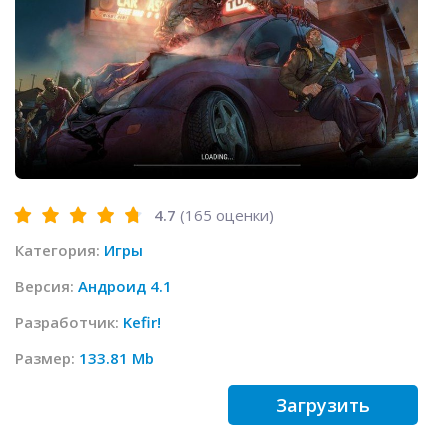
4.7
(
165
оценки)
Категория:
Игры
Версия:
Андроид 4.1
Разработчик:
Kefir!
Размер:
133.81 Mb
Загрузить