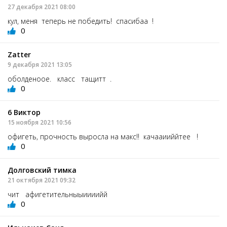
27 декабря 2021 08:00
кул, меня теперь не победить! спасибаа !
0
Zatter
9 декабря 2021 13:05
оболденоое. класс тащитт .
0
6 Виктор
15 ноября 2021 10:56
офигеть, прочность выросла на макс!! качааииййтее !
0
Долговский тимка
21 октября 2021 09:32
чит афигетительныыиииийй
0