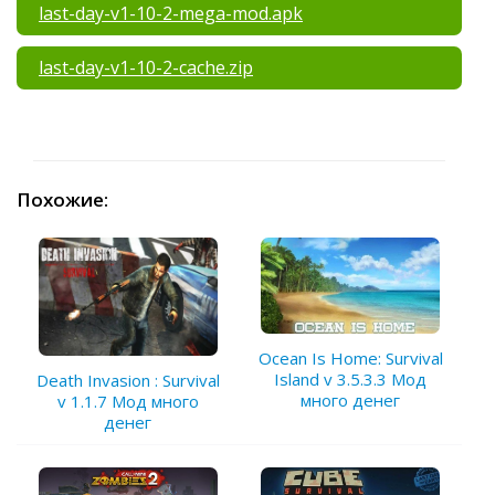
last-day-v1-10-2-mega-mod.apk
last-day-v1-10-2-cache.zip
Похожие:
Ocean Is Home: Survival
Island v 3.5.3.3 Мод
Death Invasion : Survival
много денег
v 1.1.7 Мод много
денег