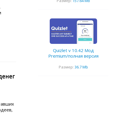
Размер:
157.64 Mb
,
и
Quizlet v 10.42 Мод
Premium/полная версия
Размер:
36.7 Mb
денег
тавших
одеев,