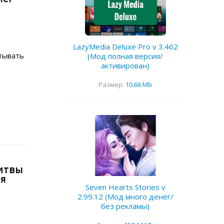
LazyMedia Deluxe Pro v 3.462
тывать
(Мод полная версия/
активирован)
Размер:
10.66 Mb
битвы
ая
Seven Hearts Stories v
2.99.12 (Мод много денег/
без рекламы)