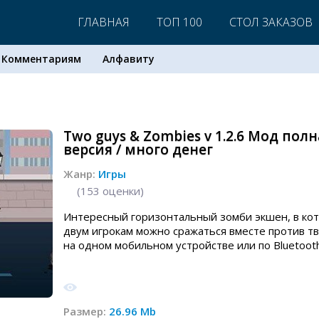
ГЛАВНАЯ
ТОП 100
СТОЛ ЗАКАЗОВ
Комментариям
Алфавиту
Two guys & Zombies v 1.2.6 Мод полн
версия / много денег
Жанр:
Игры
(
153
оценки)
Интересный горизонтальный зомби экшен, в ко
двум игрокам можно сражаться вместе против т
на одном мобильном устройстве или по Bluetooth
Размер:
26.96 Mb