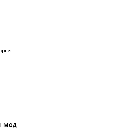
торой
21 Мод