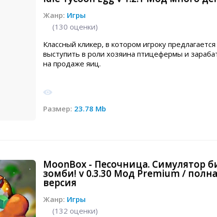
Жанр:
Игры
(
130
оценки)
Классный кликер, в котором игроку предлагается
выступить в роли хозяина птицефермы и зараба
на продаже яиц.
Размер:
23.78 Mb
MoonBox - Песочница. Симулятор 
зомби! v 0.3.30 Мод Premium / полн
версия
Жанр:
Игры
(
132
оценки)