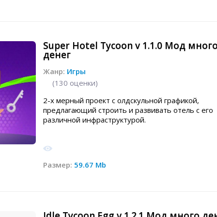
Super Hotel Tycoon v 1.1.0 Мод мног
денег
Жанр:
Игры
(
130
оценки)
2-х мерный проект с олдскульной графикой,
предлагающий строить и развивать отель с его
различной инфраструктурой.
Размер:
59.67 Mb
Idle Tycoon Egg v 1.2.1 Мод много де