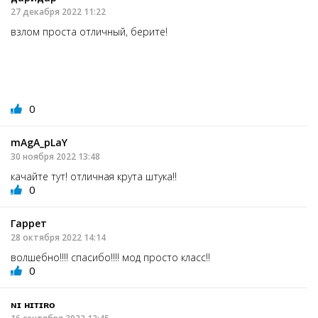
27 декабря 2022 11:22
взлом проста отличный, берите!
0
mAgA_pLaY
30 ноября 2022 13:48
качайте тут! отличная крута штука!!
0
Гаррет
28 октября 2022 14:14
волшебно!!!! спасибо!!!! мод просто класс!!
0
ɴɪ ʜɪᴛɪʀᴏ