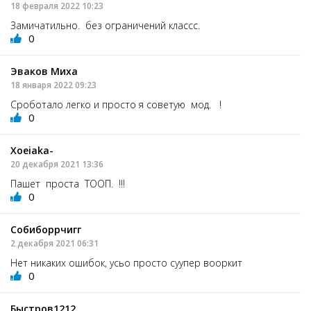
18 февраля 2022 10:23
Замичатильно. без ограничений классс.
0
Эваков Миха
18 января 2022 09:23
Сроботало легко и просто я советую мод. !
0
Xoeiaka-
20 декабря 2021 13:36
Пашет проста ТООП. !!!
0
Собиборрчигг
2 декабря 2021 06:31
Нет никаких ошибок, усьо просто суупер вооркит
0
Быстров1212