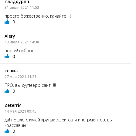
талдоурпп-
31 июля 2021 11:52
просто божественно. качайте !
0
Alerу
13 июля 2021 14:38
воооу! сибооо
0
кеви--
27 мая 2021 11:21
ПРО. вы суупеерр сайт !!!
0
Zeterriя
14 мая 2021 09:45
да! пошло с кучей крутых эфектов и инстрментов. вы
крассавцы !
0