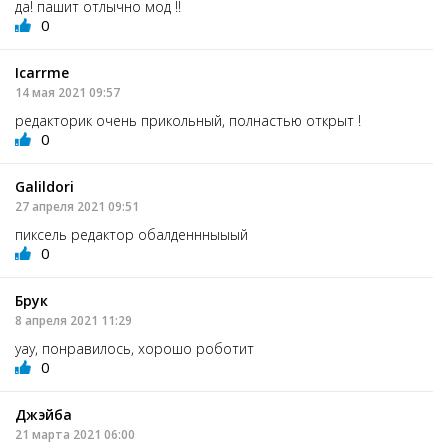
да! пашит отлычно мод !!
0
Icarrme
14 мая 2021 09:57
редакторик очень прикольный, полнастью открыт !
0
Galildori
27 апреля 2021 09:51
пиксель редактор обалденнныыый
0
Брук
8 апреля 2021 11:29
уау, понравилось, хорошо роботит
0
Джэйба
21 марта 2021 06:00