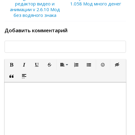
редактор видео и
1.058 Мод много денег
анимации v 2.6.10 Мод
без водяного знака
Добавить комментарий
Полужирный
Курсив
Подчеркнутый
Зачеркнутый
Выравнивание
Нумерованный список
Маркированный список
Вставить смайли
Вставка ск
Вставка цитаты
Вставка спойлера