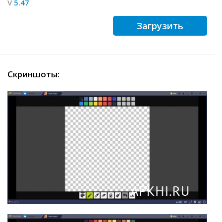
V
5.47
Загрузить
Скриншоты: