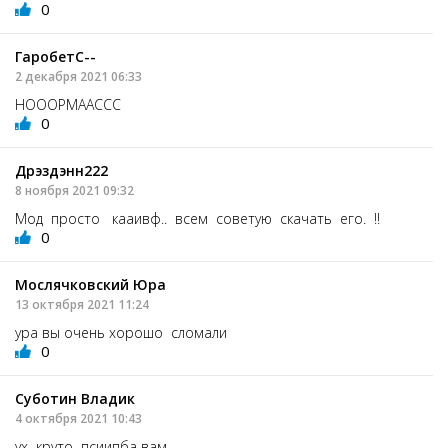
0
ГаробетС--
2 декабря 2021 06:33
НОООРМААССС
0
Дрэздэнн222
8 ноября 2021 09:32
Мод просто кааивф.. всем советую скачать его. !!
0
Мослячковский Юра
13 октября 2021 11:24
ура вы очень хорошо сломали
0
Суботин Владик
4 октября 2021 10:43
ух круто псиипба вам.