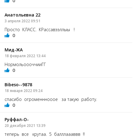
0
Анатольевна 22
3 апреля 2022 09:51
Просто КЛАСС. КРассавээллыы !
0
Мид-ЖА
18 февраля 2022 13:44
НормольоооччииГГ
0
Bibeso--9878
18 января 2022 09:24
спасибо огроменннооое за такую работу.
0
Руффал-О-
20 декабря 2021 13:39
теперь все крутаа. 5 балллаааввв !!