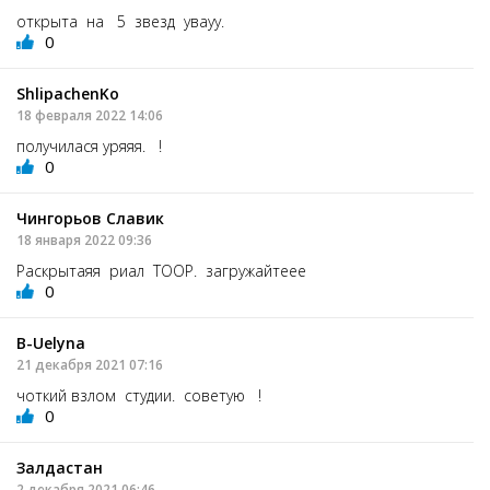
открыта на 5 звезд увауу.
0
ShlipachenKo
18 февраля 2022 14:06
получилася уряяя. !
0
Чингорьов Славик
18 января 2022 09:36
Раскрытаяя риал ТООР. загружайтеее
0
В-Uelyna
21 декабря 2021 07:16
чоткий взлом студии. советую !
0
Залдастан
2 декабря 2021 06:46