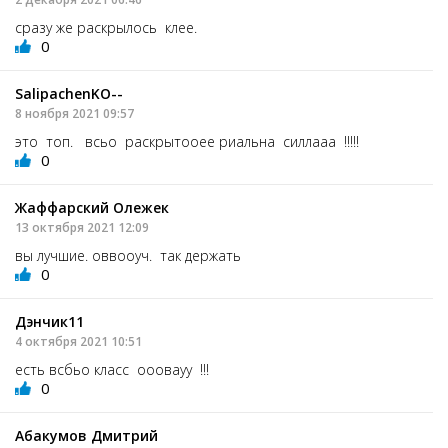
сразу же раскрылось клее.
0
SalipachenKO--
8 ноября 2021 09:57
это топ. всьо раскрытооее риальна силлааа !!!!!
0
Жаффарский Олежек
13 октября 2021 12:09
вы лучшие. оввооуч. так держать
0
Дэнчик11
4 октября 2021 10:51
есть всбьо класс ооовауу !!!
0
Абакумов Дмитрий