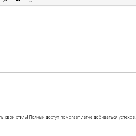
сок
ый список
ить смайлик
Вставка скрытого текста
Вставка цитаты
Вставка спойлера
ь свой стиль! Полный доступ помогает легче добиваться успехов,