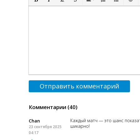
Полужирный
Курсив
Подчеркнутый
Зачеркнутый
Выравнивание
Нумерованный спи
Маркированн
Встав
Отправить комментарий
Комментарии (40)
Каждый матч — это шанс показат
Chan
шикарно!
23 сентября 2025
04:17