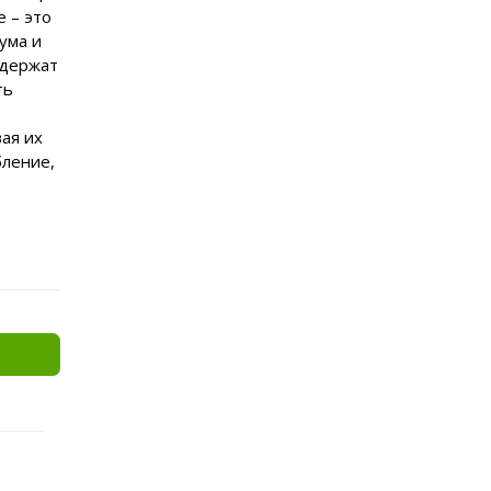
 – это
ума и
одержат
ть
ая их
бление,