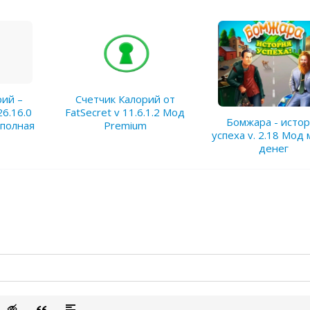
рий –
Счетчик Калорий от
26.16.0
FatSecret v 11.6.1.2 Мод
Бомжара - исто
 полная
Premium
успеха v. 2.18 Мод
денег