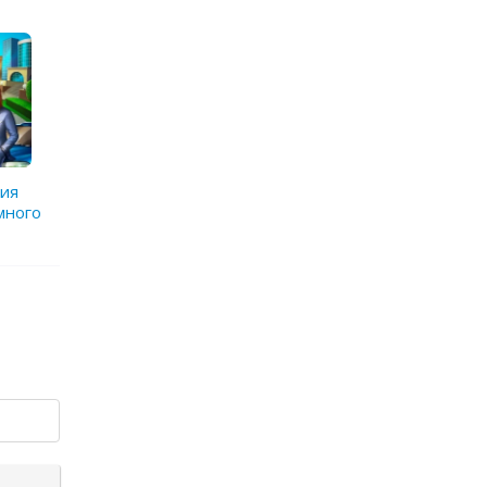
рия
 много