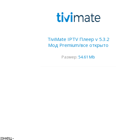
TiviMate IPTV Плеер v 5.3.2
Мод Premium/все открыто
Размер:
54.61 Mb
конец-