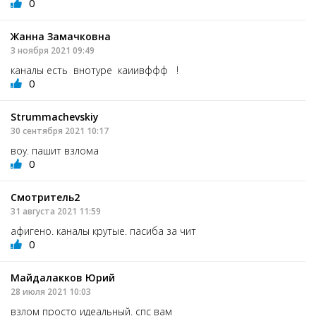
0
Жанна Замачковна
3 ноября 2021 09:49
каналы есть внотуре каиивффф !
0
Strummachevskiy
30 сентября 2021 10:17
воу. пашит взлома
0
Смотритель2
31 августа 2021 11:59
афигено. каналы крутые. пасиба за чит
0
Майдалакков Юрий
28 июля 2021 10:03
взлом просто идеальный. спс вам