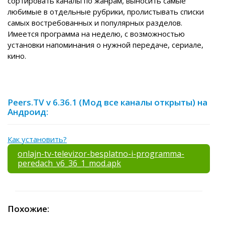
сортировать каналы по жанрам, выносить самые
любимые в отдельные рубрики, пролистывать списки
самых востребованных и популярных разделов.
Имеется программа на неделю, с возможностью
установки напоминания о нужной передаче, сериале,
кино.
Peers.TV v 6.36.1 (Мод все каналы открыты) на
Андроид:
Как установить?
onlajn-tv-televizor-besplatno-i-programma-
peredach_v6_36_1_mod.apk
Похожие: