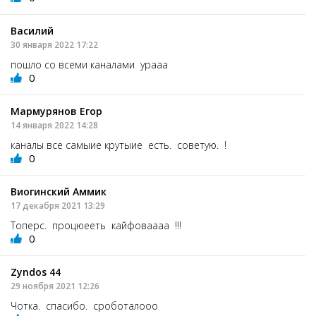
Василий
30 января 2022 17:22
пошло со всеми каналами урааа
0
Мармурянов Егор
14 января 2022 14:28
каналы все самыие крутыие есть. советую. !
0
Виогинский Аммик
17 декабря 2021 13:29
Топерс. процюееть кайфоваааа !!!
0
Zyndos 44
29 ноября 2021 12:26
Чотка. спасибо. сроботалооо