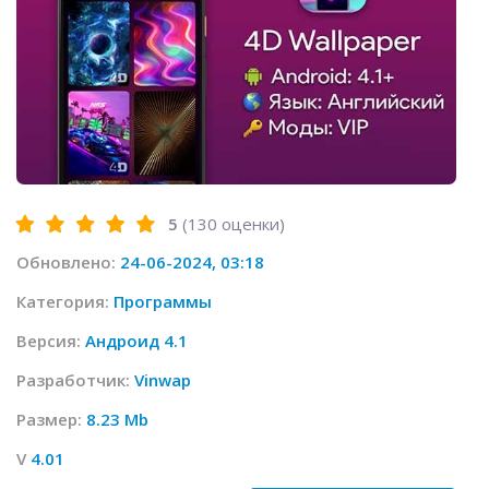
5
(
130
оценки)
Обновлено:
24-06-2024, 03:18
Категория:
Программы
Версия:
Андроид 4.1
Разработчик:
Vinwap
Размер:
8.23 Mb
V
4.01