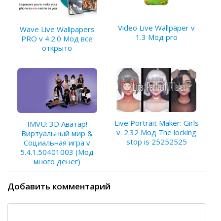
Video Live Wallpaper v
Wave Live Wallpapers
1.3 Мод pro
PRO v 4.2.0 Мод все
открыто
Live Portrait Maker: Girls
IMVU: 3D Аватар!
v. 2.32 Мод The locking
Виртуальный мир &
stop is 25252525
Социальная игра v
5.4.1.50401003 (Мод
много денег)
Добавить комментарий