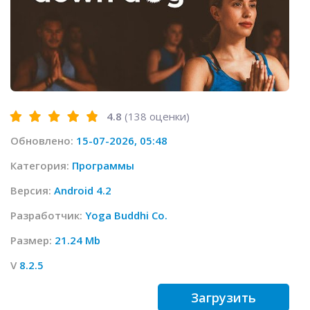
4.8
(
138
оценки)
Обновлено:
15-07-2026, 05:48
Категория:
Программы
Версия:
Android 4.2
Разработчик:
Yoga Buddhi Co.
Размер:
21.24 Mb
V
8.2.5
Загрузить