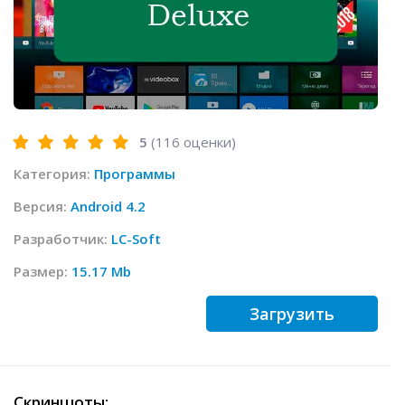
5
(
116
оценки)
Категория:
Программы
Версия:
Android 4.2
Разработчик:
LC-Soft
Размер:
15.17 Mb
Загрузить
Скриншоты: