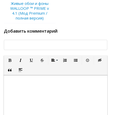
Живые обои и фоны
WALLOOP ™ PRIME v
4.1 (Мод Premium /
полная версия)
Добавить комментарий
Полужирный
Курсив
Подчеркнутый
Зачеркнутый
Выравнивание
Нумерованный список
Маркированный список
Вставить смайли
Вставка ск
Вставка цитаты
Вставка спойлера