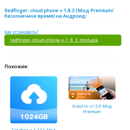
Redfinger: cloud phone v 1.8.3 (Мод Premium/
бесконечное время) на Андроид:
Как установить?
redfinger-cloud-phone-v-1_8_3_mod.apk
Похожие:
Xcast.tv v1.5.0 Мод
Premium
Terabox v 4.22.1 Мод