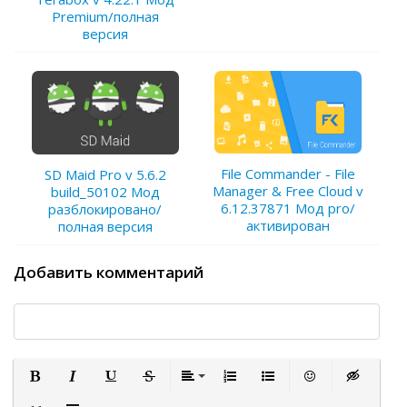
Premium/полная
версия
File Commander - File
SD Maid Pro v 5.6.2
Manager & Free Cloud v
build_50102 Мод
6.12.37871 Мод pro/
разблокировано/
активирован
полная версия
Добавить комментарий
Полужирный
Курсив
Подчеркнутый
Зачеркнутый
Выравнивание
Нумерованный список
Маркированный список
Вставить смайли
Вставка ск