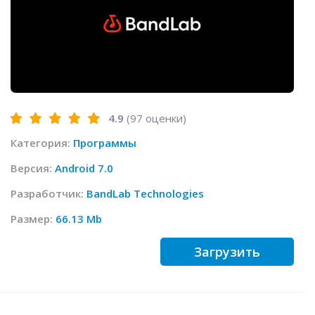
4.9
(
97
оценки)
Категория:
Программы
Версия:
Android 7.0
Разработчик:
BandLab Technologies
Размер:
66.13 Mb
Загрузить