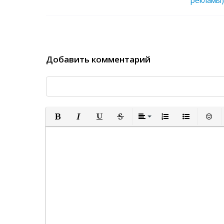
рекламы)
Добавить комментарий
Полужирный
Курсив
Подчеркнутый
Зачеркнутый
Выравнивание
Нумерованный спи
Маркированн
Встав