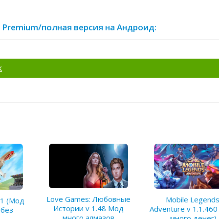
од Premium/полная версия на Андроид:
k
Love Games: Любовные
Mobile Legends
3.1 (Мод
Истории v 1.48 Мод
Adventure v 1.1.46
/без
много алмазов
много денег)