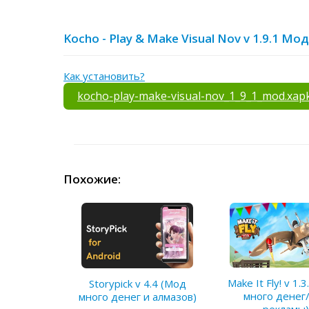
Kocho - Play & Make Visual Nov v 1.9.1 М
Как установить?
kocho-play-make-visual-nov_1_9_1_mod.xap
Похожие:
Make It Fly! v 1.
Storypick v 4.4 (Мод
много денег
много денег и алмазов)