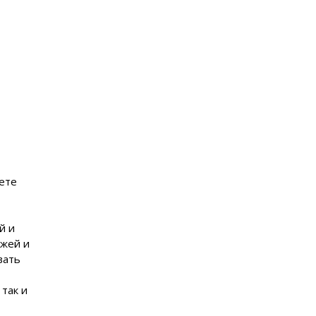
жете
й и
ажей и
вать
так и