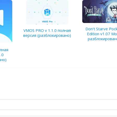
Don't Starve Poc
VMOS PRO v 1.1.0 полная
Edition v1.07 М
версия (разблокировано)
разблокирован
лная
.0
вано)