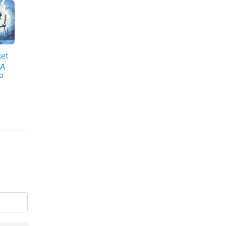
ket
од
о