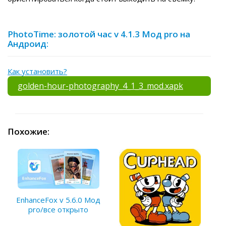
PhotoTime: золотой час v 4.1.3 Мод pro на
Андроид:
Как установить?
golden-hour-photography_4_1_3_mod.xapk
Похожие:
EnhanceFox v 5.6.0 Мод
pro/все открыто