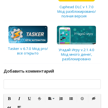
Cuphead DLC v 1.7.0
Мод разблокировано/
полная версия
Tasker v 6.7.0 Мод pro/
Угадай Игру v.2.1.4.0
все открыто
Мод много денег,
разблокировано
Добавить комментарий
Полужирный
Курсив
Подчеркнутый
Зачеркнутый
Выравнивание
Нумерованный список
Маркированный список
Вставить смайли
Вставка ск