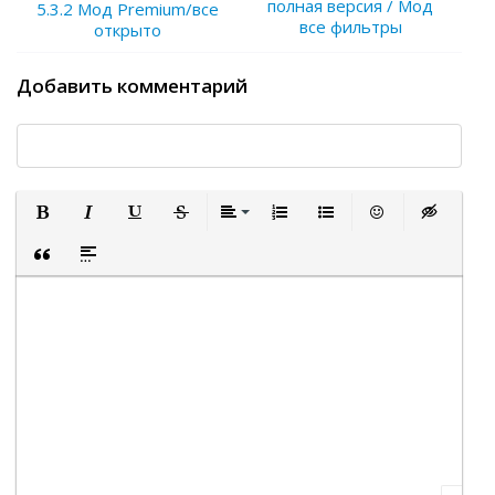
полная версия / Мод
5.3.2 Мод Premium/все
все фильтры
открыто
Добавить комментарий
Полужирный
Курсив
Подчеркнутый
Зачеркнутый
Выравнивание
Нумерованный список
Маркированный список
Вставить смайли
Вставка ск
Вставка цитаты
Вставка спойлера