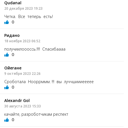
Qudanal
20 декабря 2023 19:23
Четка. Все теперь есть!
0
Ридано
18 ноября 2023 06:52
получиилоооссь.!!!! Спасибаааа
0
Ойегане
9 октября 2023 22:26
Сроботала Нооррммм. !!! вы луччшиииеееее
0
Alexandr Gol
30 августа 2023 15:33
качайте, разроботчикам респект
0