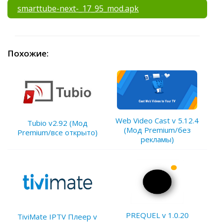
smarttube-next-_17_95_mod.apk
Похожие:
Web Video Cast v 5.12.4
Tubio v2.92 (Мод
(Мод Premium/без
Premium/все открыто)
рекламы)
PREQUEL v 1.0.20
TiviMate IPTV Плеер v